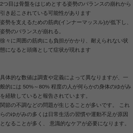
具体的な数値は調査や定義によって異
般的には 50%～80% 程度の人が何
を経験していると報告されています。
関節の不調などの問題が生じることが
らのゆがみの多くは日常生活の習慣や
となることが多く、 意識的なケアが
チェックポイント