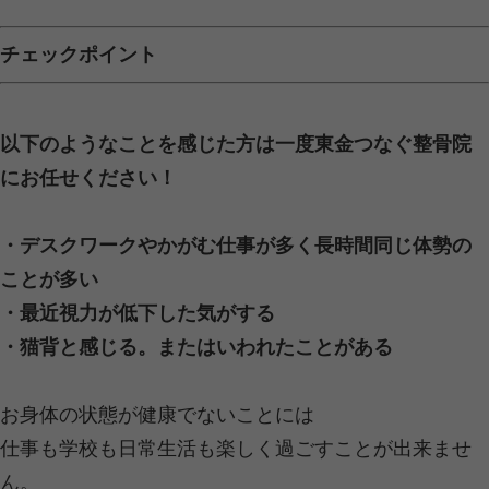
以下のようなことを感じた方は一度東
にお任せください！
・デスクワークやかがむ仕事が多く長
ことが多い
・体温が36.5℃以下
・段差のないところでつまづいたこと