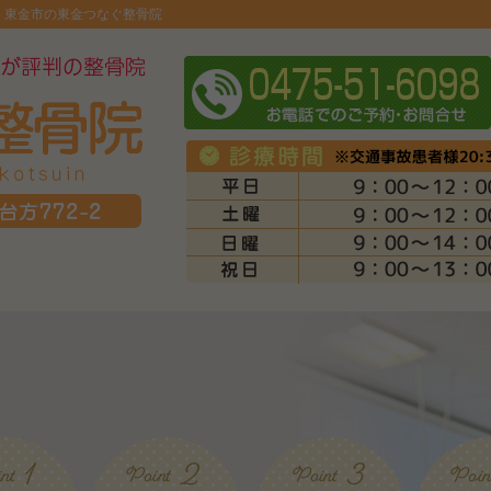
 東金市の東金つなぐ整骨院