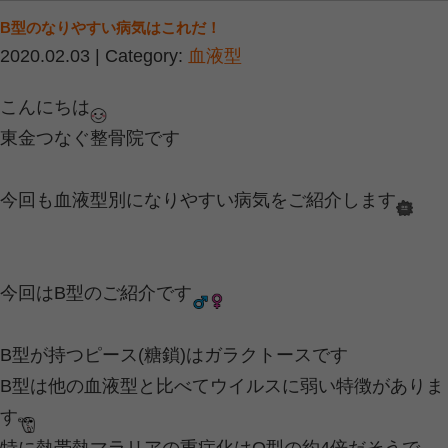
三大栄養素を知ろう！
2020.02.10 | Category:
栄養
こんにちは
東金つなぐ整骨院です
今回から健康であるために必須である
何回かに分けてお話していきます