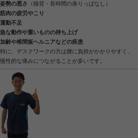
■ まとめ：首は偉い、もっと労ってあ
首って、毎日フル稼働。
スマホ見るたび、うなずくたび、振り
てる。
だからこそ、たまには休ませてあげよ
あなたの“首”は、あなたの“生き方”を
ら！
首の痛みの必殺仕事人。。。つく