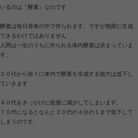
あなたの生活に必ずタメになる食事の方法
2020.10.13 | Category:
未分類
,
栄養
,
温
こんにちは！東金つなぐ整骨院です。