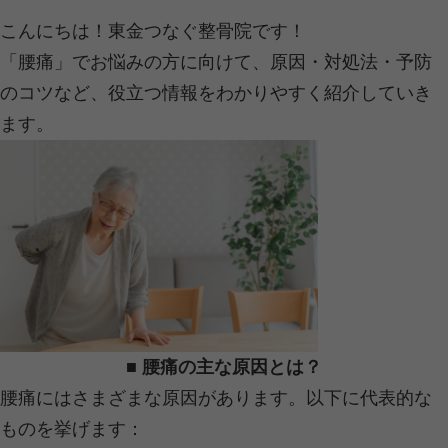
耳を肩に近づける感じで、首を横に倒す
※痛みが強い場合は無理しないで！
② 温める（冷やすのは急性期のみ）
ホットタオルでじんわり。
首まわりがあったまると、筋肉がほぐ
ス。
③ 姿勢リセットタイム（1時間に1回
「肩をストンと落とす」だけでも違う
壁に背中をつけて立つと、正しい姿勢
よ。