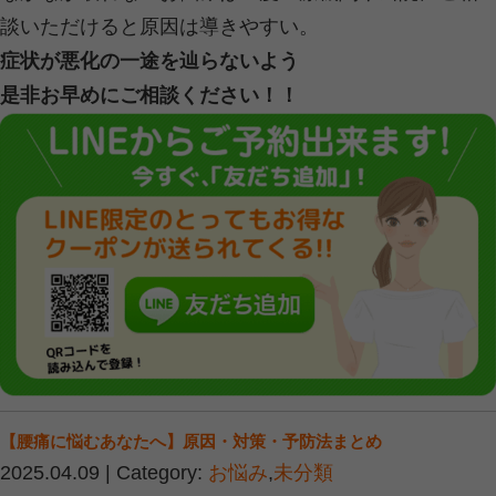
左右の確認がロボット級（信号渡るの
美容室で「楽にしてくださいね」が一
振り向くときは
体ごと回転
鏡で後ろ髪を確認？無理。
スマホを顔の正面に持ち上げる努力（
■ 今すぐできる！首のSOS対策
① 首の体操（無理ない範囲で）
ゆっくり右を向く → 中央 → 左を向く 
上を向く（口を閉じて！）→ 下を向く 