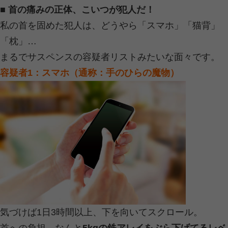
2025.04.12 | Category:
イベント
,
ツボ
こんにちは東金つなぐ整骨院です！
「首がまわらない」って、例えやおふ
だと思ってたら現実にありました（笑
ええ、まさに先日、朝起きた瞬間に「
まで動くのが正常だったっけ？」って
■ 首の痛みの正体、こいつが犯人だ！