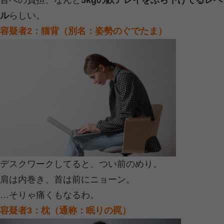
私の首を固めた犯人は、どうやら「ス
「枕」…
まるでサスペンスの容疑者リストみた
容疑者1：スマホ（通称：手のひらの