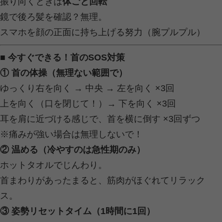
デスクワークしてると、つい前のめり
肩は内巻き、首は前にニョーン。
…そりゃ痛くもなるわ。
容疑者3：枕（通称：眠りの罠）