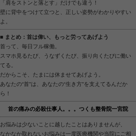
「高級低反発」とか「ホテル仕様」と
ど、
高さが合ってなければ、ただの“首の罠
■ 首痛持ちのあるある5選