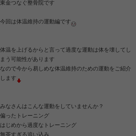
これを1種類の食品で補うと
牛乳3ℓ
卵10個
食パン5.5斤
米なら1升が必要です
肉ならステーキ2枚（約510g）です
植物性食品に比べ、食肉は大変効率的
といえるでしょう。
しかし、お肉の消化に掛かる時間は最
す。。。