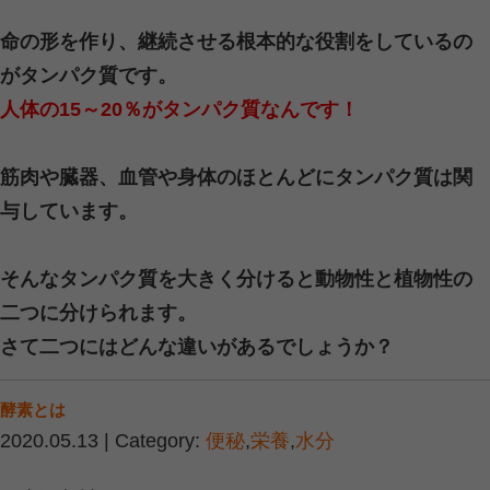
①食べ物に含まれるたんぱく質を摂取
②胃や腸で細かく分解されてアミノ酸
③小腸で吸収されて、血液によって身
運ばれていきます。
こうして細胞にたどり着いたアミノ酸
ヒトのＤＮＡに従って、種類・数・順
さまざまな組み合わせで結合されて
ヒ